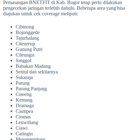
Pemasangan BNETFIT di Kab. Bogor tetap perlu dilakukan
pengecekan jaringan terlebih dahulu. Beberapa area yang bisa
diajukan untuk cek coverage meliputi:
Cibinong
Bojonggede
Tajurhalang
Citeureup
Gunung Putri
Cileungsi
Jonggol
Babakan Madang
Sentul dan sekitarnya
Sukaraja
Parung
Parung Panjang
Ciseeng
Kemang
Dramaga
Ciampea
Ciomas
Leuwiliang
Ciawi
Caringin
Megamendung