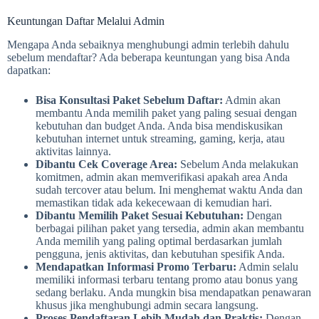
Keuntungan Daftar Melalui Admin
Mengapa Anda sebaiknya menghubungi admin terlebih dahulu
sebelum mendaftar? Ada beberapa keuntungan yang bisa Anda
dapatkan:
Bisa Konsultasi Paket Sebelum Daftar:
Admin akan
membantu Anda memilih paket yang paling sesuai dengan
kebutuhan dan budget Anda. Anda bisa mendiskusikan
kebutuhan internet untuk streaming, gaming, kerja, atau
aktivitas lainnya.
Dibantu Cek Coverage Area:
Sebelum Anda melakukan
komitmen, admin akan memverifikasi apakah area Anda
sudah tercover atau belum. Ini menghemat waktu Anda dan
memastikan tidak ada kekecewaan di kemudian hari.
Dibantu Memilih Paket Sesuai Kebutuhan:
Dengan
berbagai pilihan paket yang tersedia, admin akan membantu
Anda memilih yang paling optimal berdasarkan jumlah
pengguna, jenis aktivitas, dan kebutuhan spesifik Anda.
Mendapatkan Informasi Promo Terbaru:
Admin selalu
memiliki informasi terbaru tentang promo atau bonus yang
sedang berlaku. Anda mungkin bisa mendapatkan penawaran
khusus jika menghubungi admin secara langsung.
Proses Pendaftaran Lebih Mudah dan Praktis:
Dengan