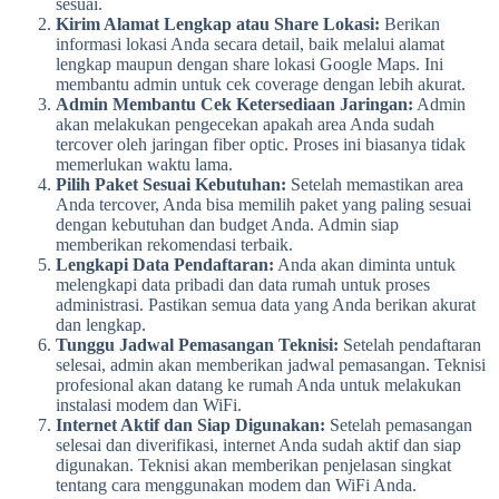
sesuai.
Kirim Alamat Lengkap atau Share Lokasi:
Berikan
informasi lokasi Anda secara detail, baik melalui alamat
lengkap maupun dengan share lokasi Google Maps. Ini
membantu admin untuk cek coverage dengan lebih akurat.
Admin Membantu Cek Ketersediaan Jaringan:
Admin
akan melakukan pengecekan apakah area Anda sudah
tercover oleh jaringan fiber optic. Proses ini biasanya tidak
memerlukan waktu lama.
Pilih Paket Sesuai Kebutuhan:
Setelah memastikan area
Anda tercover, Anda bisa memilih paket yang paling sesuai
dengan kebutuhan dan budget Anda. Admin siap
memberikan rekomendasi terbaik.
Lengkapi Data Pendaftaran:
Anda akan diminta untuk
melengkapi data pribadi dan data rumah untuk proses
administrasi. Pastikan semua data yang Anda berikan akurat
dan lengkap.
Tunggu Jadwal Pemasangan Teknisi:
Setelah pendaftaran
selesai, admin akan memberikan jadwal pemasangan. Teknisi
profesional akan datang ke rumah Anda untuk melakukan
instalasi modem dan WiFi.
Internet Aktif dan Siap Digunakan:
Setelah pemasangan
selesai dan diverifikasi, internet Anda sudah aktif dan siap
digunakan. Teknisi akan memberikan penjelasan singkat
tentang cara menggunakan modem dan WiFi Anda.