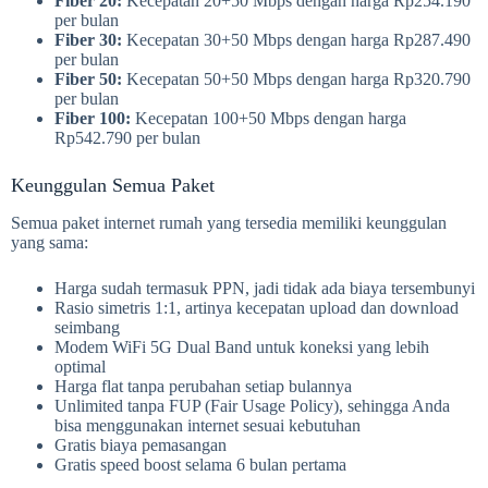
Fiber 20:
Kecepatan 20+50 Mbps dengan harga Rp254.190
per bulan
Fiber 30:
Kecepatan 30+50 Mbps dengan harga Rp287.490
per bulan
Fiber 50:
Kecepatan 50+50 Mbps dengan harga Rp320.790
per bulan
Fiber 100:
Kecepatan 100+50 Mbps dengan harga
Rp542.790 per bulan
Keunggulan Semua Paket
Semua paket internet rumah yang tersedia memiliki keunggulan
yang sama:
Harga sudah termasuk PPN, jadi tidak ada biaya tersembunyi
Rasio simetris 1:1, artinya kecepatan upload dan download
seimbang
Modem WiFi 5G Dual Band untuk koneksi yang lebih
optimal
Harga flat tanpa perubahan setiap bulannya
Unlimited tanpa FUP (Fair Usage Policy), sehingga Anda
bisa menggunakan internet sesuai kebutuhan
Gratis biaya pemasangan
Gratis speed boost selama 6 bulan pertama