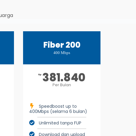
luarga
Fiber 200
400 Mbps
381.840
Rp
Per Bulan
Speedboost up to
400Mbps (selama 6 bulan)
Unlimited tanpa FUP
Download dan upload