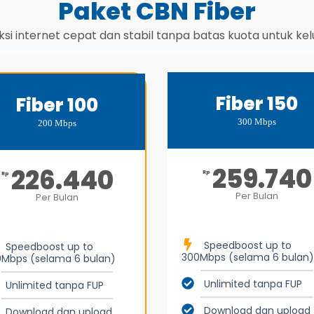
Paket CBN Fiber
si internet cepat dan stabil tanpa batas kuota untuk ke
Fiber 150
Fiber 100
300 Mbps
200 Mbps
259.740
226.440
Rp
Rp
Per Bulan
Per Bulan
Speedboost up to
Speedboost up to
300Mbps (selama 6 bulan)
Mbps (selama 6 bulan)
Unlimited tanpa FUP
Unlimited tanpa FUP
Download dan upload
Download dan upload