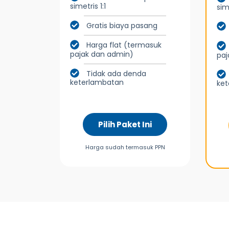
simetris 1:1
sime
Gratis biaya pasang
Harga flat (termasuk
pajak dan admin)
paj
Tidak ada denda
keterlambatan
ke
Pilih Paket Ini
Harga sudah termasuk PPN