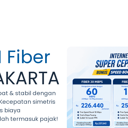
 Fiber
JAKARTA
pat & stabil dengan
. Kecepatan simetris
is biaya
dah termasuk pajak!