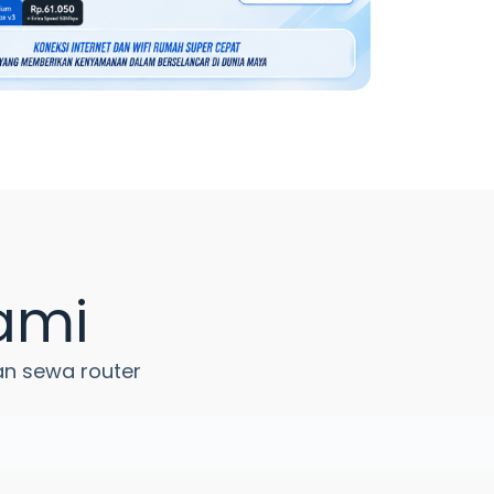
ami
an sewa router