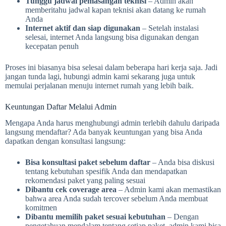
Tunggu jadwal pemasangan teknisi
– Admin akan
memberitahu jadwal kapan teknisi akan datang ke rumah
Anda
Internet aktif dan siap digunakan
– Setelah instalasi
selesai, internet Anda langsung bisa digunakan dengan
kecepatan penuh
Proses ini biasanya bisa selesai dalam beberapa hari kerja saja. Jadi
jangan tunda lagi, hubungi admin kami sekarang juga untuk
memulai perjalanan menuju internet rumah yang lebih baik.
Keuntungan Daftar Melalui Admin
Mengapa Anda harus menghubungi admin terlebih dahulu daripada
langsung mendaftar? Ada banyak keuntungan yang bisa Anda
dapatkan dengan konsultasi langsung:
Bisa konsultasi paket sebelum daftar
– Anda bisa diskusi
tentang kebutuhan spesifik Anda dan mendapatkan
rekomendasi paket yang paling sesuai
Dibantu cek coverage area
– Admin kami akan memastikan
bahwa area Anda sudah tercover sebelum Anda membuat
komitmen
Dibantu memilih paket sesuai kebutuhan
– Dengan
pengetahuan mendalam tentang setiap paket, admin kami bisa