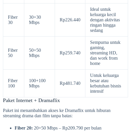
Ideal untuk
keluarga kecil
Fiber
30+30
Rp226.440
dengan aktivitas
30
Mbps
ringan hingga
sedang
Sempurna untuk
gaming,
Fiber
50+50
Rp259.740
streaming HD,
50
Mbps
dan work from
home
Untuk keluarga
Fiber
100+100
besar atau
Rp481.740
100
Mbps
kebutuhan bisnis
intensif
Paket Internet + Dramaflix
Paket ini menambahkan akses ke Dramaflix untuk hiburan
streaming drama dan film tanpa batas:
Fiber 20:
20+50 Mbps – Rp209.790 per bulan