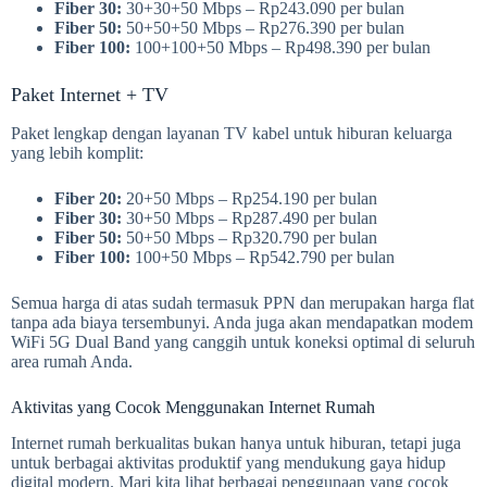
Fiber 30:
30+30+50 Mbps – Rp243.090 per bulan
Fiber 50:
50+50+50 Mbps – Rp276.390 per bulan
Fiber 100:
100+100+50 Mbps – Rp498.390 per bulan
Paket Internet + TV
Paket lengkap dengan layanan TV kabel untuk hiburan keluarga
yang lebih komplit:
Fiber 20:
20+50 Mbps – Rp254.190 per bulan
Fiber 30:
30+50 Mbps – Rp287.490 per bulan
Fiber 50:
50+50 Mbps – Rp320.790 per bulan
Fiber 100:
100+50 Mbps – Rp542.790 per bulan
Semua harga di atas sudah termasuk PPN dan merupakan harga flat
tanpa ada biaya tersembunyi. Anda juga akan mendapatkan modem
WiFi 5G Dual Band yang canggih untuk koneksi optimal di seluruh
area rumah Anda.
Aktivitas yang Cocok Menggunakan Internet Rumah
Internet rumah berkualitas bukan hanya untuk hiburan, tetapi juga
untuk berbagai aktivitas produktif yang mendukung gaya hidup
digital modern. Mari kita lihat berbagai penggunaan yang cocok