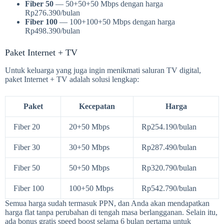
Fiber 50
— 50+50+50 Mbps dengan harga
Rp276.390/bulan
Fiber 100
— 100+100+50 Mbps dengan harga
Rp498.390/bulan
Paket Internet + TV
Untuk keluarga yang juga ingin menikmati saluran TV digital,
paket Internet + TV adalah solusi lengkap:
Paket
Kecepatan
Harga
Fiber 20
20+50 Mbps
Rp254.190/bulan
Fiber 30
30+50 Mbps
Rp287.490/bulan
Fiber 50
50+50 Mbps
Rp320.790/bulan
Fiber 100
100+50 Mbps
Rp542.790/bulan
Semua harga sudah termasuk PPN, dan Anda akan mendapatkan
harga flat tanpa perubahan di tengah masa berlangganan. Selain itu,
ada bonus gratis speed boost selama 6 bulan pertama untuk