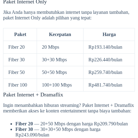
Paket Internet Only
Jika Anda hanya membutuhkan internet tanpa layanan tambahan,
paket Internet Only adalah pilihan yang tepat:
Paket
Kecepatan
Harga
Fiber 20
20 Mbps
Rp193.140/bulan
Fiber 30
30+30 Mbps
Rp226.440/bulan
Fiber 50
50+50 Mbps
Rp259.740/bulan
Fiber 100
100+100 Mbps
Rp481.740/bulan
Paket Internet + Dramaflix
Ingin menambahkan hiburan streaming? Paket Internet + Dramaflix
memberikan akses ke konten entertainment tanpa biaya tambahan:
Fiber 20
— 20+50 Mbps dengan harga Rp209.790/bulan
Fiber 30
— 30+30+50 Mbps dengan harga
Rp243.090/bulan