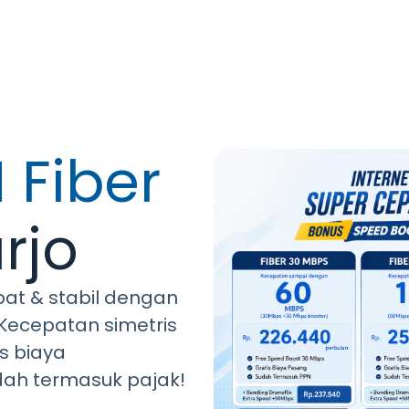
 Fiber
rjo
pat & stabil dengan
. Kecepatan simetris
is biaya
dah termasuk pajak!