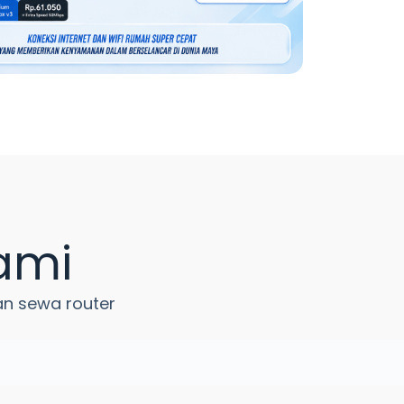
ami
an sewa router