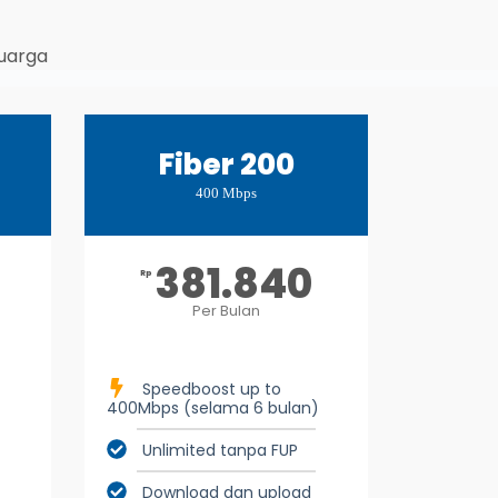
luarga
Fiber 200
400 Mbps
381.840
Rp
Per Bulan
Speedboost up to
400Mbps (selama 6 bulan)
Unlimited tanpa FUP
Download dan upload