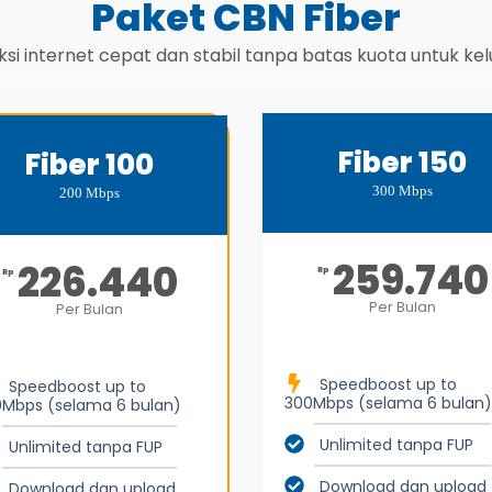
Paket CBN Fiber
si internet cepat dan stabil tanpa batas kuota untuk ke
Fiber 150
Fiber 100
300 Mbps
200 Mbps
259.740
226.440
Rp
Rp
Per Bulan
Per Bulan
Speedboost up to
Speedboost up to
300Mbps (selama 6 bulan)
Mbps (selama 6 bulan)
Unlimited tanpa FUP
Unlimited tanpa FUP
Download dan upload
Download dan upload