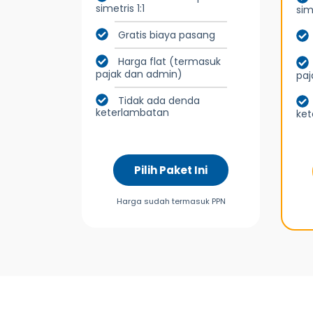
simetris 1:1
sime
Gratis biaya pasang
Harga flat (termasuk
pajak dan admin)
paj
Tidak ada denda
keterlambatan
ke
Pilih Paket Ini
Harga sudah termasuk PPN