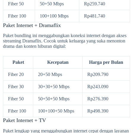
Fiber 50
50+50 Mbps
Rp259.740
Fiber 100
100+100 Mbps
Rp481.740
Paket Internet + Dramaflix
Paket bundling ini menggabungkan koneksi internet dengan akses
streaming Dramaflix. Cocok untuk keluarga yang suka menonton
drama dan konten hiburan digital:
Paket
Kecepatan
Harga per Bulan
Fiber 20
20+50 Mbps
Rp209.790
Fiber 30
30+30+50 Mbps
Rp243.090
Fiber 50
50+50+50 Mbps
Rp276.390
Fiber 100
100+100+50 Mbps
Rp498.390
Paket Internet + TV
Paket lengkap yang menggabungkan internet cepat dengan layanan