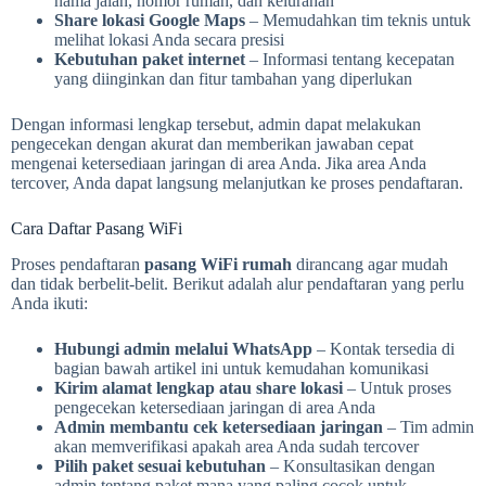
nama jalan, nomor rumah, dan kelurahan
Share lokasi Google Maps
– Memudahkan tim teknis untuk
melihat lokasi Anda secara presisi
Kebutuhan paket internet
– Informasi tentang kecepatan
yang diinginkan dan fitur tambahan yang diperlukan
Dengan informasi lengkap tersebut, admin dapat melakukan
pengecekan dengan akurat dan memberikan jawaban cepat
mengenai ketersediaan jaringan di area Anda. Jika area Anda
tercover, Anda dapat langsung melanjutkan ke proses pendaftaran.
Cara Daftar Pasang WiFi
Proses pendaftaran
pasang WiFi rumah
dirancang agar mudah
dan tidak berbelit-belit. Berikut adalah alur pendaftaran yang perlu
Anda ikuti:
Hubungi admin melalui WhatsApp
– Kontak tersedia di
bagian bawah artikel ini untuk kemudahan komunikasi
Kirim alamat lengkap atau share lokasi
– Untuk proses
pengecekan ketersediaan jaringan di area Anda
Admin membantu cek ketersediaan jaringan
– Tim admin
akan memverifikasi apakah area Anda sudah tercover
Pilih paket sesuai kebutuhan
– Konsultasikan dengan
admin tentang paket mana yang paling cocok untuk