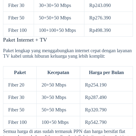
Fiber 30
30+30+50 Mbps
Rp243.090
Fiber 50
50+50+50 Mbps
Rp276.390
Fiber 100
100+100+50 Mbps
Rp498.390
Paket Internet + TV
Paket lengkap yang menggabungkan internet cepat dengan layanan
TV kabel untuk hiburan keluarga yang lebih komplit:
Paket
Kecepatan
Harga per Bulan
Fiber 20
20+50 Mbps
Rp254.190
Fiber 30
30+50 Mbps
Rp287.490
Fiber 50
50+50 Mbps
Rp320.790
Fiber 100
100+50 Mbps
Rp542.790
Semua harga di atas sudah termasuk PPN dan harga bersifat flat