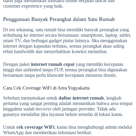
stabil juga memastikan transaksi online berjalan lancar dan
customer experience yang baik.
Penggunaan Banyak Perangkat dalam Satu Rumah
Di era sekarang, satu rumah bisa memiliki banyak perangkat yang
terhubung ke internet secara bersamaan: smartphone, laptop, tablet,
smart TV, dan berbagai gadget pintar lainnya. Jika menggunakan
internet dengan kapasitas terbatas, semua perangkat akan saling
rebut bandwidth dan menyebabkan koneksi melambat.
Dengan paket
internet rumah cepat
yang memiliki kecepatan
tinggi dan unlimited tanpa FUP, semua perangkat bisa digunakan
bersamaan tanpa perlu khawatir kecepatan menurun drastis.
Cara Cek Coverage WiFi di Area Yogyakarta
Sebelum memutuskan untuk
daftar internet rumah
, langkah
pertama yang sangat penting adalah memastikan bahwa area tempat
tinggalmu sudah tercover oleh jaringan provider. Tidak ada
gunanya mendaftar jika layanan belum tersedia di lokasi kamu.
Untuk
cek coverage WiFi
, kamu bisa menghubungi admin melalui
WhatsApp dan memberikan informasi berikut: