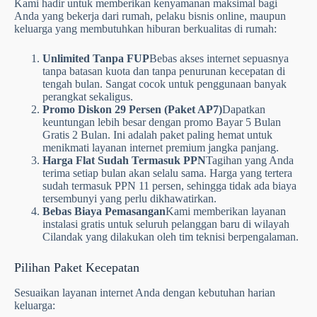
Kami hadir untuk memberikan kenyamanan maksimal bagi
Anda yang bekerja dari rumah, pelaku bisnis online, maupun
keluarga yang membutuhkan hiburan berkualitas di rumah:
Unlimited Tanpa FUP
Bebas akses internet sepuasnya
tanpa batasan kuota dan tanpa penurunan kecepatan di
tengah bulan. Sangat cocok untuk penggunaan banyak
perangkat sekaligus.
Promo Diskon 29 Persen (Paket AP7)
Dapatkan
keuntungan lebih besar dengan promo Bayar 5 Bulan
Gratis 2 Bulan. Ini adalah paket paling hemat untuk
menikmati layanan internet premium jangka panjang.
Harga Flat Sudah Termasuk PPN
Tagihan yang Anda
terima setiap bulan akan selalu sama. Harga yang tertera
sudah termasuk PPN 11 persen, sehingga tidak ada biaya
tersembunyi yang perlu dikhawatirkan.
Bebas Biaya Pemasangan
Kami memberikan layanan
instalasi gratis untuk seluruh pelanggan baru di wilayah
Cilandak yang dilakukan oleh tim teknisi berpengalaman.
Pilihan Paket Kecepatan
Sesuaikan layanan internet Anda dengan kebutuhan harian
keluarga: