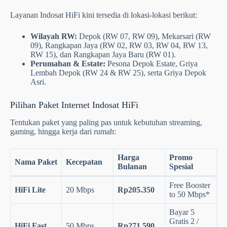
Layanan Indosat HiFi kini tersedia di lokasi-lokasi berikut:
Wilayah RW:
Depok (RW 07, RW 09), Mekarsari (RW
09), Rangkapan Jaya (RW 02, RW 03, RW 04, RW 13,
RW 15), dan Rangkapan Jaya Baru (RW 01).
Perumahan & Estate:
Pesona Depok Estate, Griya
Lembah Depok (RW 24 & RW 25), serta Griya Depok
Asri.
Pilihan Paket Internet Indosat HiFi
Tentukan paket yang paling pas untuk kebutuhan streaming,
gaming, hingga kerja dari rumah:
Harga
Promo
Nama Paket
Kecepatan
Bulanan
Spesial
Free Booster
HiFi Lite
20 Mbps
Rp205.350
to 50 Mbps*
Bayar 5
Gratis 2 /
HiFi Fast
50 Mbps
Rp271.590