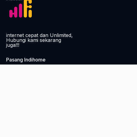
internet cepat dan Unlimited,
Hubungi kami sekarang
juga!!!
Pasang Indihome
Pasang Iconnet
Pasang CBN
Live Traffic Feed
A visitor from
Sungairaya, Kalimantan Barat
viewed "
Daftar
Online ICONNET Pontianak -…
"
1 day 7 hrs ago
A visitor from
Jakarta, Jakarta Raya
viewed "
Daftar Online
ICONNET Karo - Unlimited
"
2 days 12 hrs ago
A visitor from
Jambi
viewed "
Daftar Online ICONNET
Tangerang - Sales…
"
3 days 6 hrs ago