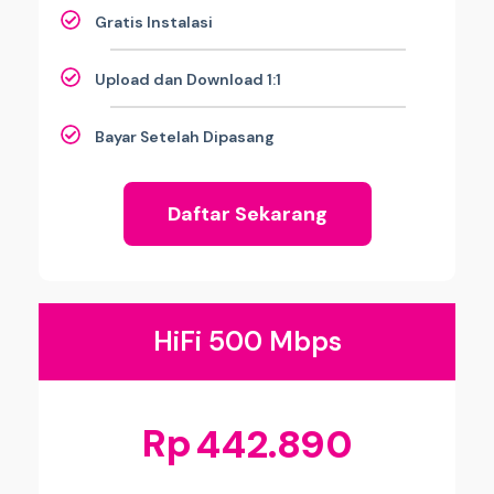
Gratis Instalasi
Upload dan Download 1:1
Bayar Setelah Dipasang
Daftar Sekarang
HiFi 500 Mbps
Rp
442.890