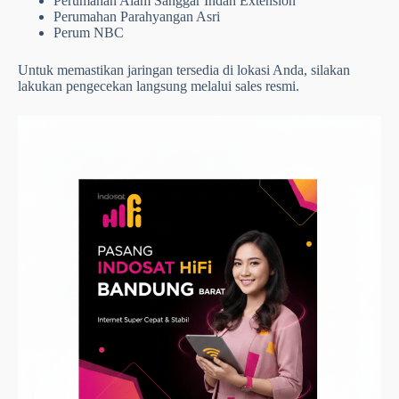
Perumahan Alam Sanggar Indah Extension
Perumahan Parahyangan Asri
Perum NBC
Untuk memastikan jaringan tersedia di lokasi Anda, silakan
lakukan pengecekan langsung melalui sales resmi.