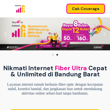
Cek Coverage
Nikmati Internet
Fiber Ultra
Cepat
& Unlimited di Bandung Barat
Layanan internet rumah berbasis fiber optic dengan kecepatan
stabil, koneksi handal, dan jangkauan luas untuk mendukung
aktivitas online sehari-hari tanpa hambatan.