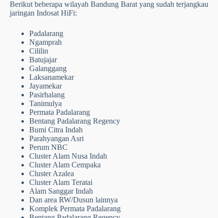
Berikut beberapa wilayah Bandung Barat yang sudah terjangkau
jaringan Indosat HiFi:
Padalarang
Ngamprah
Cililin
Batujajar
Galanggang
Laksanamekar
Jayamekar
Pasirhalang
Tanimulya
Permata Padalarang
Bentang Padalarang Regency
Bumi Citra Indah
Parahyangan Asri
Perum NBC
Cluster Alam Nusa Indah
Cluster Alam Cempaka
Cluster Azalea
Cluster Alam Teratai
Alam Sanggar Indah
Dan area RW/Dusun lainnya
Komplek Permata Padalarang
Bentang Padalarang Regency