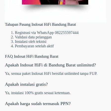
Tahapan Pasang Indosat HiFi Bandung Barat
Registrasi via WhatsApp 082255597444
Validasi data pelanggan
Instalasi oleh teknisi
Pembayaran setelah aktif
FAQ Indosat HiFi Bandung Barat
Apakah Indosat HiFi di Bandung Barat unlimited?
Ya, semua paket Indosat HiFi bersifat unlimited tanpa FUP.
Apakah instalasi gratis?
Ya, instalasi 100% gratis sesuai ketentuan.
Apakah harga sudah termasuk PPN?