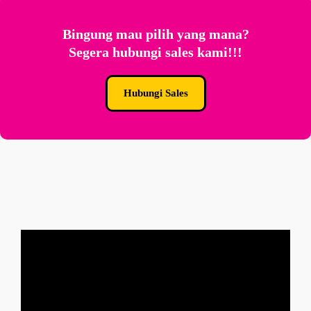
Bingung mau pilih yang mana?
Segera hubungi sales kami!!!
Hubungi Sales