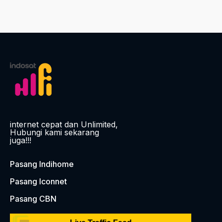
internet cepat dan Unlimited,
Hubungi kami sekarang
juga!!!
Pasang Indihome
Pasang Iconnet
Pasang CBN