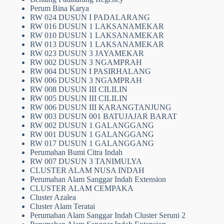
Perum Bina Karya
RW 024 DUSUN I PADALARANG
RW 016 DUSUN 1 LAKSANAMEKAR
RW 010 DUSUN 1 LAKSANAMEKAR
RW 013 DUSUN 1 LAKSANAMEKAR
RW 023 DUSUN 3 JAYAMEKAR
RW 002 DUSUN 3 NGAMPRAH
RW 004 DUSUN I PASIRHALANG
RW 006 DUSUN 3 NGAMPRAH
RW 008 DUSUN III CILILIN
RW 005 DUSUN III CILILIN
RW 006 DUSUN III KARANGTANJUNG
RW 003 DUSUN 001 BATUJAJAR BARAT
RW 002 DUSUN 1 GALANGGANG
RW 001 DUSUN 1 GALANGGANG
RW 017 DUSUN 1 GALANGGANG
Perumahan Bumi Citra Indah
RW 007 DUSUN 3 TANIMULYA
CLUSTER ALAM NUSA INDAH
Perumahan Alam Sanggar Indah Extension
CLUSTER ALAM CEMPAKA
Cluster Azalea
Cluster Alam Teratai
Perumahan Alam Sanggar Indah Cluster Seruni 2