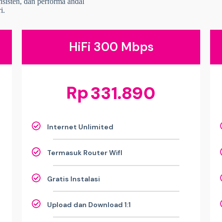
onsisten, dan performa andal
i.
HiFi 300 Mbps
Rp
331.890
Internet Unlimited
Termasuk Router WifI
Gratis Instalasi
Upload dan Download 1:1