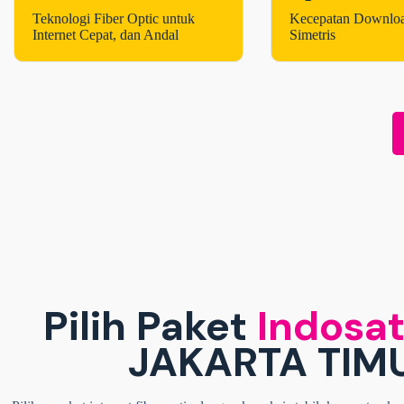
Teknologi Fiber Optic untuk
Kecepatan Downlo
Internet Cepat, dan Andal
Simetris
Pilih Paket
Indosat
JAKARTA TIM