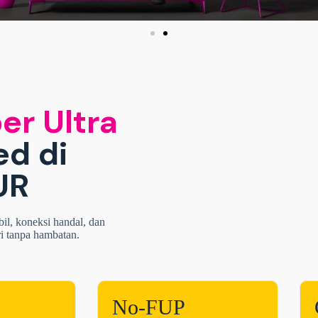
er Ultra
ed di
UR
bil, koneksi handal, dan
ri tanpa hambatan.
No-FUP