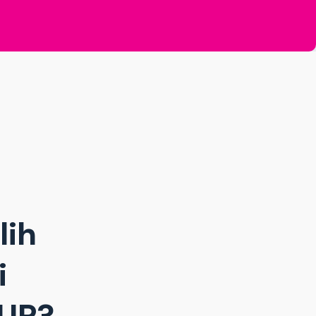
lih
i
UR?