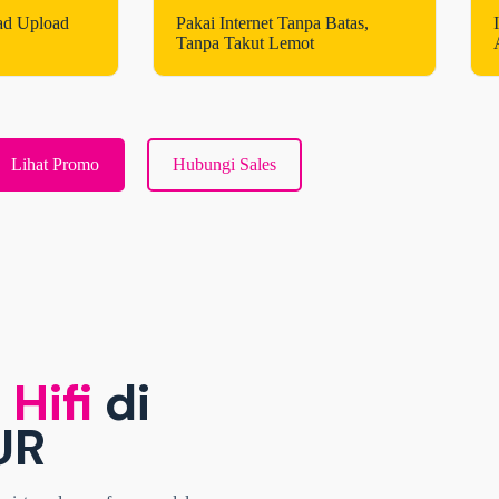
ad Upload
Pakai Internet Tanpa Batas,
Tanpa Takut Lemot
Lihat Promo
Hubungi Sales
 Hifi
di
UR