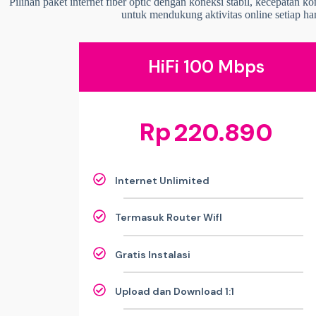
Pilihan paket internet fiber optic dengan koneksi stabil, kecepatan k
untuk mendukung aktivitas online setiap har
HiFi 100 Mbps
Rp
220.890
Internet Unlimited
Termasuk Router WifI
Gratis Instalasi
Upload dan Download 1:1