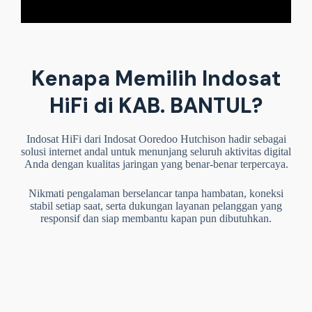
Kenapa Memilih Indosat
HiFi di KAB. BANTUL?
Indosat HiFi dari Indosat Ooredoo Hutchison hadir sebagai
solusi internet andal untuk menunjang seluruh aktivitas digital
Anda dengan kualitas jaringan yang benar-benar terpercaya.
Nikmati pengalaman berselancar tanpa hambatan, koneksi
stabil setiap saat, serta dukungan layanan pelanggan yang
responsif dan siap membantu kapan pun dibutuhkan.