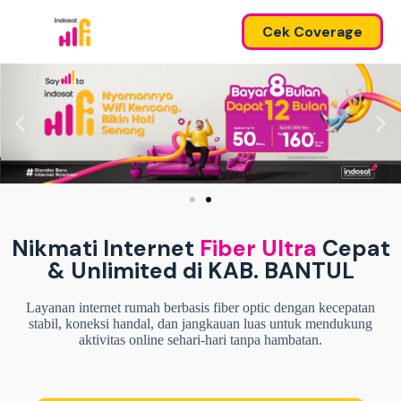
Cek Coverage
Nikmati Internet
Fiber Ultra
Cepat
& Unlimited di KAB. BANTUL
Layanan internet rumah berbasis fiber optic dengan kecepatan
stabil, koneksi handal, dan jangkauan luas untuk mendukung
aktivitas online sehari-hari tanpa hambatan.