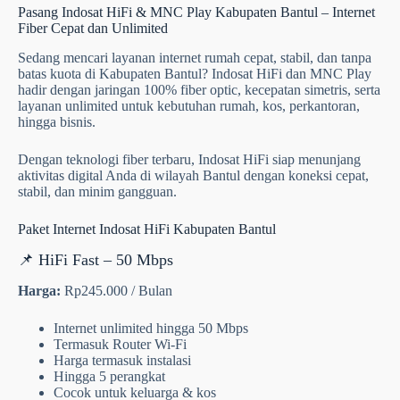
Pasang Indosat HiFi & MNC Play Kabupaten Bantul – Internet
Fiber Cepat dan Unlimited
Sedang mencari layanan internet rumah cepat, stabil, dan tanpa
batas kuota di Kabupaten Bantul? Indosat HiFi dan MNC Play
hadir dengan jaringan 100% fiber optic, kecepatan simetris, serta
layanan unlimited untuk kebutuhan rumah, kos, perkantoran,
hingga bisnis.
Dengan teknologi fiber terbaru, Indosat HiFi siap menunjang
aktivitas digital Anda di wilayah Bantul dengan koneksi cepat,
stabil, dan minim gangguan.
Paket Internet Indosat HiFi Kabupaten Bantul
📌 HiFi Fast – 50 Mbps
Harga:
Rp245.000 / Bulan
Internet unlimited hingga 50 Mbps
Termasuk Router Wi-Fi
Harga termasuk instalasi
Hingga 5 perangkat
Cocok untuk keluarga & kos