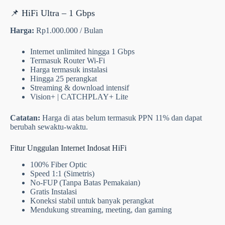
📌 HiFi Ultra – 1 Gbps
Harga:
Rp1.000.000 / Bulan
Internet unlimited hingga 1 Gbps
Termasuk Router Wi-Fi
Harga termasuk instalasi
Hingga 25 perangkat
Streaming & download intensif
Vision+ | CATCHPLAY+ Lite
Catatan:
Harga di atas belum termasuk PPN 11% dan dapat
berubah sewaktu-waktu.
Fitur Unggulan Internet Indosat HiFi
100% Fiber Optic
Speed 1:1 (Simetris)
No-FUP (Tanpa Batas Pemakaian)
Gratis Instalasi
Koneksi stabil untuk banyak perangkat
Mendukung streaming, meeting, dan gaming