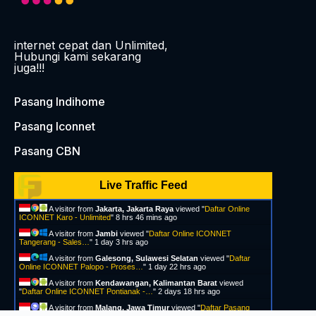
internet cepat dan Unlimited,
Hubungi kami sekarang
juga!!!
Pasang Indihome
Pasang Iconnet
Pasang CBN
Live Traffic Feed
A visitor from
Jakarta, Jakarta Raya
viewed "
Daftar Online
ICONNET Karo - Unlimited
"
8 hrs 46 mins ago
A visitor from
Jambi
viewed "
Daftar Online ICONNET
Tangerang - Sales…
"
1 day 3 hrs ago
A visitor from
Galesong, Sulawesi Selatan
viewed "
Daftar
Online ICONNET Palopo - Proses…
"
1 day 22 hrs ago
A visitor from
Kendawangan, Kalimantan Barat
viewed
"
Daftar Online ICONNET Pontianak -…
"
2 days 18 hrs ago
A visitor from
Malang, Jawa Timur
viewed "
Daftar Pasang