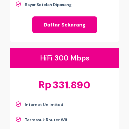
Bayar Setelah Dipasang
Daftar Sekarang
HiFi 300 Mbps
Rp
331.890
Internet Unlimited
Termasuk Router WifI