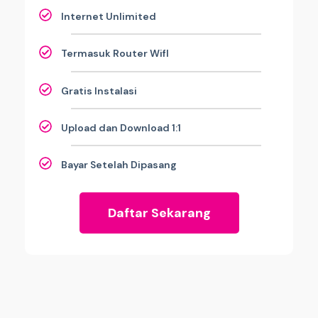
Internet Unlimited
Termasuk Router WifI
Gratis Instalasi
Upload dan Download 1:1
Bayar Setelah Dipasang
Daftar Sekarang