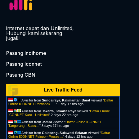
internet cepat dan Unlimited,
Hubungi kami sekarang
juga!!!
Pasang Indihome
Pasang Iconnet
Pasang CBN
Live Traffic Feed
A visitor from
Sungairaya, Kalimantan Barat
viewed "
Daftar
Online ICONNET Pontianak -…
"
1 day 17 hrs ago
A visitor from
Jakarta, Jakarta Raya
viewed "
Daftar Online
ICONNET Karo - Unlimited
"
2 days 22 hrs ago
A visitor from
Jambi
viewed "
Daftar Online ICONNET
Tangerang - Sales…
"
3 days 17 hrs ago
A visitor from
Galesong, Sulawesi Selatan
viewed "
Daftar
Online ICONNET Palopo - Proses…
"
4 days 12 hrs ago