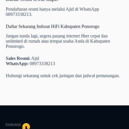
Pendaftaran resmi hanya melalui Ajid di WhatsApp
08973338213.
Daftar Sekarang Indosat HiFi Kabupaten Ponorogo
Jangan tunda lagi, segera pasang internet fiber cepat dan
unlimited di rumah atau tempat usaha Anda di Kabupaten
Ponorogo.
Sales Resmi:
Ajid
WhatsApp:
08973338213
Hubungi sekarang untuk cek jaringan dan jadwal pemasangan.