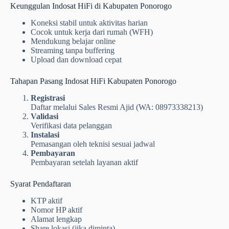
Keunggulan Indosat HiFi di Kabupaten Ponorogo
Koneksi stabil untuk aktivitas harian
Cocok untuk kerja dari rumah (WFH)
Mendukung belajar online
Streaming tanpa buffering
Upload dan download cepat
Tahapan Pasang Indosat HiFi Kabupaten Ponorogo
Registrasi
Daftar melalui Sales Resmi Ajid (WA: 08973338213)
Validasi
Verifikasi data pelanggan
Instalasi
Pemasangan oleh teknisi sesuai jadwal
Pembayaran
Pembayaran setelah layanan aktif
Syarat Pendaftaran
KTP aktif
Nomor HP aktif
Alamat lengkap
Share lokasi (jika diminta)