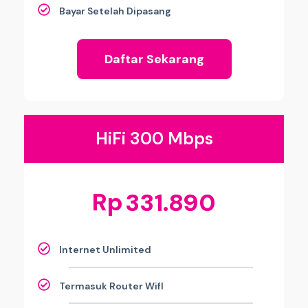
Bayar Setelah Dipasang
Daftar Sekarang
HiFi 300 Mbps
Rp
331.890
Internet Unlimited
Termasuk Router WifI