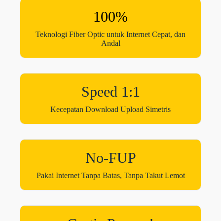
100%
Teknologi Fiber Optic untuk Internet Cepat, dan
Andal
Speed 1:1
Kecepatan Download Upload Simetris
No-FUP
Pakai Internet Tanpa Batas, Tanpa Takut Lemot