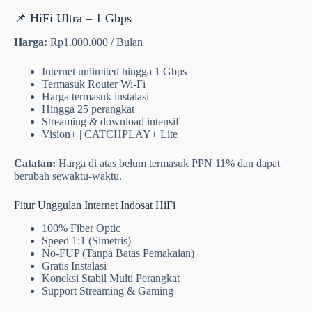
📌 HiFi Ultra – 1 Gbps
Harga:
Rp1.000.000 / Bulan
Internet unlimited hingga 1 Gbps
Termasuk Router Wi-Fi
Harga termasuk instalasi
Hingga 25 perangkat
Streaming & download intensif
Vision+ | CATCHPLAY+ Lite
Catatan:
Harga di atas belum termasuk PPN 11% dan dapat
berubah sewaktu-waktu.
Fitur Unggulan Internet Indosat HiFi
100% Fiber Optic
Speed 1:1 (Simetris)
No-FUP (Tanpa Batas Pemakaian)
Gratis Instalasi
Koneksi Stabil Multi Perangkat
Support Streaming & Gaming