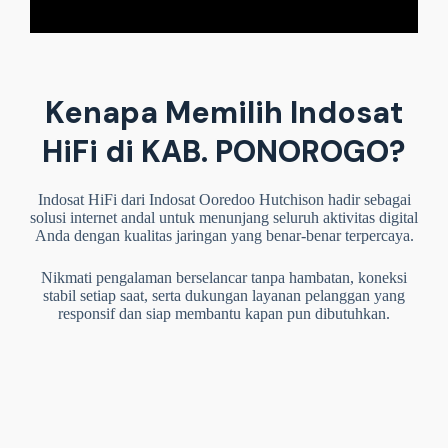
Kenapa Memilih Indosat
HiFi di KAB. PONOROGO?
Indosat HiFi dari Indosat Ooredoo Hutchison hadir sebagai
solusi internet andal untuk menunjang seluruh aktivitas digital
Anda dengan kualitas jaringan yang benar-benar terpercaya.
Nikmati pengalaman berselancar tanpa hambatan, koneksi
stabil setiap saat, serta dukungan layanan pelanggan yang
responsif dan siap membantu kapan pun dibutuhkan.