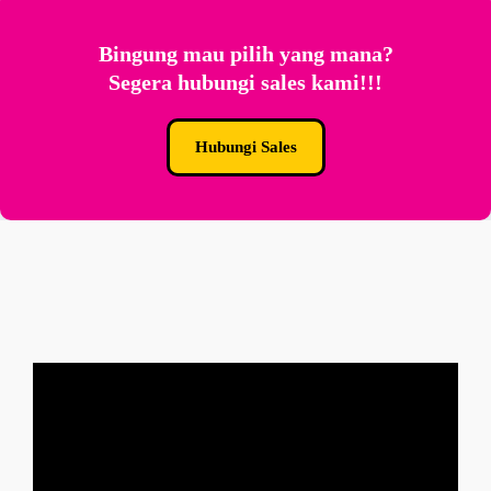
Bingung mau pilih yang mana?
Segera hubungi sales kami!!!
Hubungi Sales