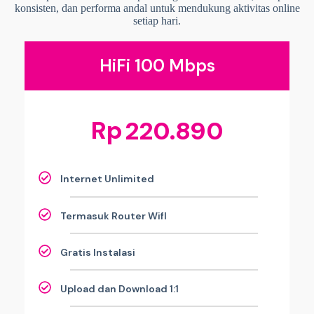
konsisten, dan performa andal untuk mendukung aktivitas online
setiap hari.
HiFi 100 Mbps
Rp
220.890
Internet Unlimited
Termasuk Router WifI
Gratis Instalasi
Upload dan Download 1:1