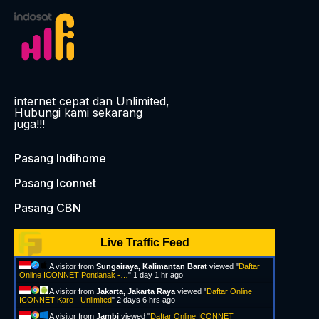
internet cepat dan Unlimited,
Hubungi kami sekarang
juga!!!
Pasang Indihome
Pasang Iconnet
Pasang CBN
Live Traffic Feed
A visitor from
Sungairaya, Kalimantan Barat
viewed "
Daftar
Online ICONNET Pontianak -…
"
1 day 1 hr ago
A visitor from
Jakarta, Jakarta Raya
viewed "
Daftar Online
ICONNET Karo - Unlimited
"
2 days 6 hrs ago
A visitor from
Jambi
viewed "
Daftar Online ICONNET