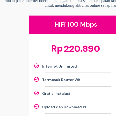
Pilihan paket internet fiber optic dengan koneksi stabil, kecepatan k
untuk mendukung aktivitas online setiap har
HiFi 100 Mbps
Rp
220.890
Internet Unlimited
Termasuk Router WifI
Gratis Instalasi
Upload dan Download 1:1