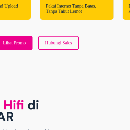
ad Upload
Pakai Internet Tanpa Batas,
Tanpa Takut Lemot
Lihat Promo
Hubungi Sales
 Hifi
di
AR