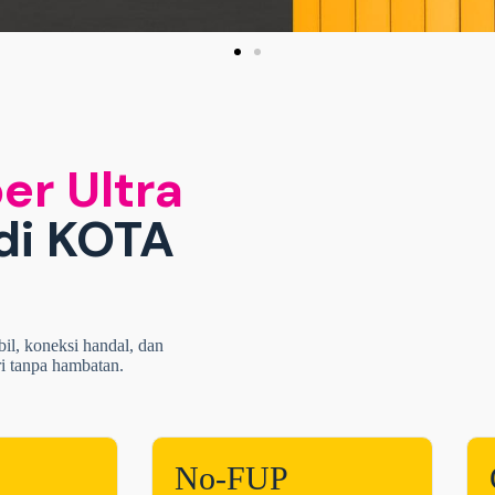
er Ultra
di KOTA
bil, koneksi handal, dan
ri tanpa hambatan.
No-FUP