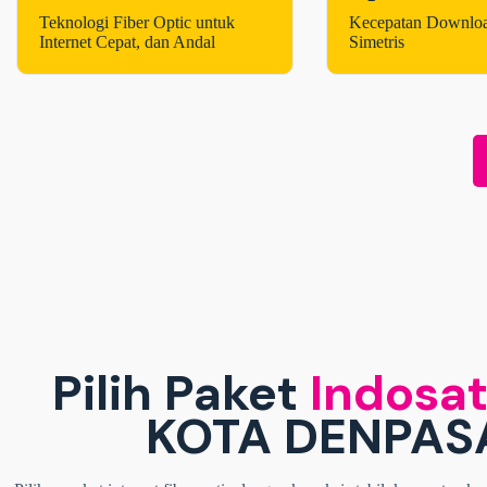
Teknologi Fiber Optic untuk
Kecepatan Downlo
Internet Cepat, dan Andal
Simetris
Pilih Paket
Indosat
KOTA DENPAS