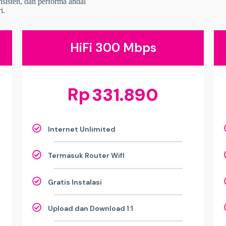
onsisten, dan performa andal
i.
HiFi 300 Mbps
Rp
331.890
Internet Unlimited
Termasuk Router WifI
Gratis Instalasi
Upload dan Download 1:1