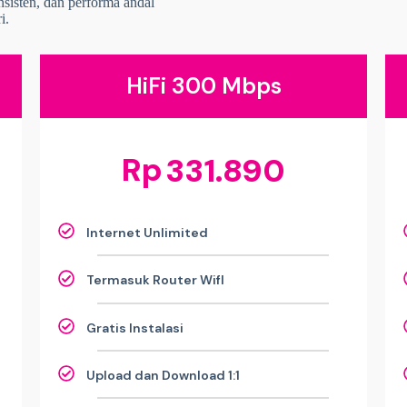
onsisten, dan performa andal
i.
HiFi 300 Mbps
Rp
331.890
Internet Unlimited
Termasuk Router WifI
Gratis Instalasi
Upload dan Download 1:1