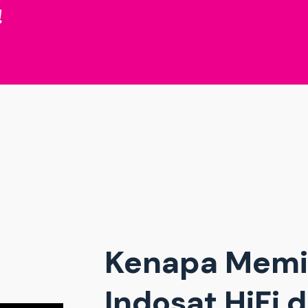
!
Kenapa Memi
Indosat HiFi 