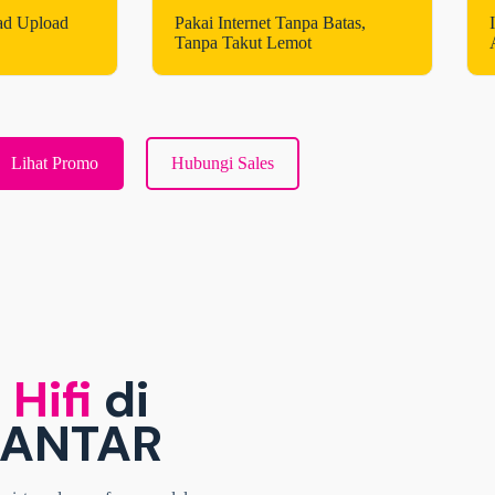
ad Upload
Pakai Internet Tanpa Batas,
Tanpa Takut Lemot
Lihat Promo
Hubungi Sales
 Hifi
di
IANTAR