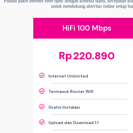
Pilihan paket internet fiber optic dengan koneksi stabil, kecepatan k
untuk mendukung aktivitas online setiap har
HiFi 100 Mbps
Rp
220.890
Internet Unlimited
Termasuk Router WifI
Gratis Instalasi
Upload dan Download 1:1