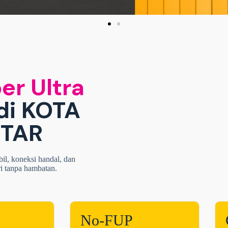
er Ultra
di KOTA
TAR
bil, koneksi handal, dan
ri tanpa hambatan.
No-FUP