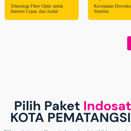
Teknologi Fiber Optic untuk
Kecepatan Downlo
Internet Cepat, dan Andal
Simetris
Pilih Paket
Indosat
KOTA PEMATANGS