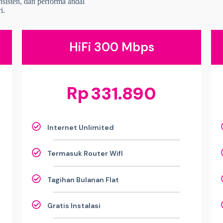
onsisten, dan performa andal
i.
HiFi 300 Mbps
Rp
331.890
Internet Unlimited
Termasuk Router WifI
Tagihan Bulanan Flat
Gratis Instalasi