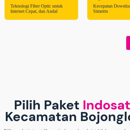
Teknologi Fiber Optic untuk
Kecepatan Downlo
Internet Cepat, dan Andal
Simetris
Pilih Paket
Indosat
Kecamatan Bojonglo