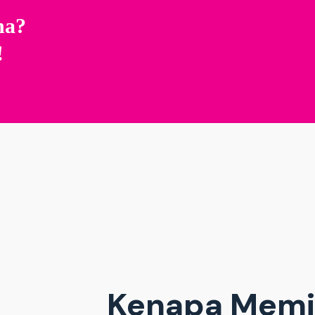
na?
!
Kenapa Memi