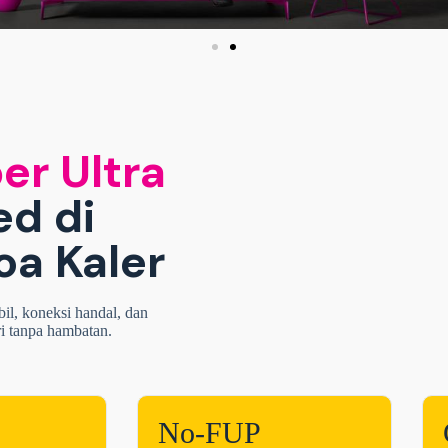
er Ultra
ed di
a Kaler
bil, koneksi handal, dan
ri tanpa hambatan.
No-FUP