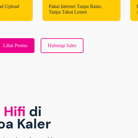
ad Upload
Pakai Internet Tanpa Batas,
Tanpa Takut Lemot
Lihat Promo
Hubungi Sales
 Hifi
di
a Kaler