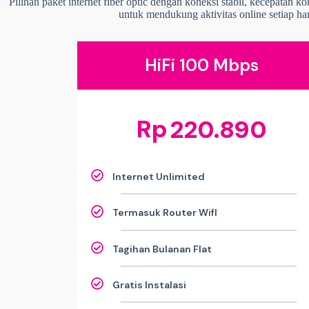
Pilihan paket internet fiber optic dengan koneksi stabil, kecepatan k
untuk mendukung aktivitas online setiap har
HiFi 100 Mbps
Rp
220.890
Internet Unlimited
Termasuk Router WifI
Tagihan Bulanan Flat
Gratis Instalasi