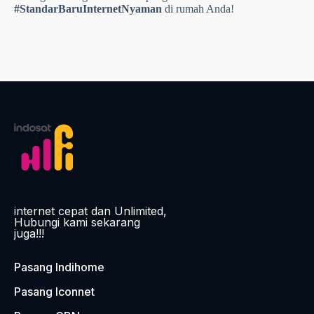
Jangan tunda lagi kenyamanan berinternet Anda. Segera
konsultasikan lokasi rumah Anda dan lakukan pendaftaran
secara mudah melalui layanan WhatsApp resmi kami:
WhatsApp:
081297635080
Kontak Person:
Muhammad Givansyah
Pasang sekarang dan rasakan pengalaman
#StandarBaruInternetNyaman
di rumah Anda!