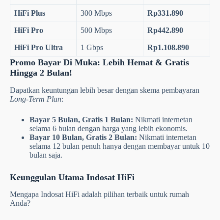
bulan) tanpa ada biaya tersembunyi:
Nama Paket
Kecepatan
Harga Bulanan
Rp205.350
(Area
HiFi Lite
20 Mbps
Tertentu)
HiFi Standard
100 Mbps
Rp220.890
HiFi Plus
300 Mbps
Rp331.890
HiFi Pro
500 Mbps
Rp442.890
HiFi Pro Ultra
1 Gbps
Rp1.108.890
Promo Bayar Di Muka: Lebih Hemat & Gratis
Hingga 2 Bulan!
Dapatkan keuntungan lebih besar dengan skema pembayaran
Long-Term Plan
:
Bayar 5 Bulan, Gratis 1 Bulan:
Nikmati internetan
selama 6 bulan dengan harga yang lebih ekonomis.
Bayar 10 Bulan, Gratis 2 Bulan:
Nikmati internetan
selama 12 bulan penuh hanya dengan membayar untuk 10