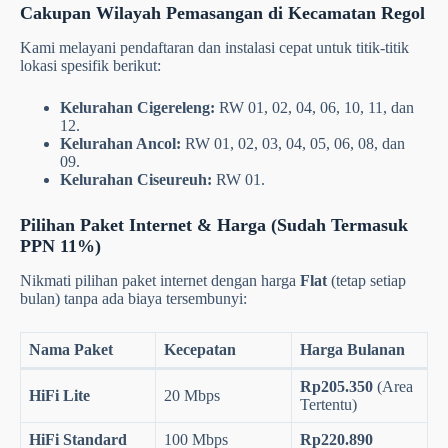
Warga Regol, kini saatnya beralih ke layanan internet rumah
dengan performa maksimal.
Indosat HiFi
hadir membawa
teknologi fiber optik murni ke lingkungan Anda. Sangat cocok
bagi Anda yang membutuhkan koneksi stabil untuk menunjang
aktivitas bekerja dari rumah (
WFH
), sekolah daring, hingga
hiburan keluarga tanpa gangguan
buffering
.
Cakupan Wilayah Pemasangan di Kecamatan Regol
Kami melayani pendaftaran dan instalasi cepat untuk titik-titik
lokasi spesifik berikut:
Kelurahan Cigereleng:
RW 01, 02, 04, 06, 10, 11, dan
12.
Kelurahan Ancol:
RW 01, 02, 03, 04, 05, 06, 08, dan
09.
Kelurahan Ciseureuh:
RW 01.
Pilihan Paket Internet & Harga (Sudah Termasuk
PPN 11%)
Nikmati pilihan paket internet dengan harga
Flat
(tetap setiap