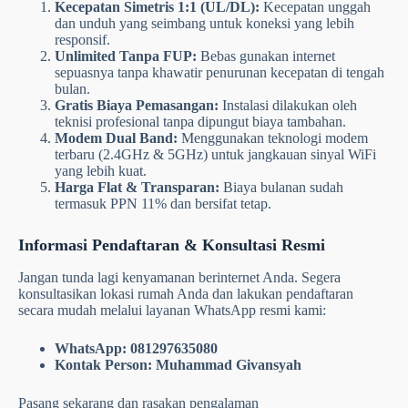
bulan saja.
Keunggulan Utama Indosat HiFi
Mengapa Indosat HiFi adalah pilihan terbaik untuk rumah
Anda?
Kecepatan Simetris 1:1 (UL/DL):
Kecepatan unggah
dan unduh yang seimbang untuk koneksi yang lebih
responsif.
Unlimited Tanpa FUP:
Bebas gunakan internet
sepuasnya tanpa khawatir penurunan kecepatan di tengah
bulan.
Gratis Biaya Pemasangan:
Instalasi dilakukan oleh
teknisi profesional tanpa dipungut biaya tambahan.
Modem Dual Band:
Menggunakan teknologi modem
terbaru (2.4GHz & 5GHz) untuk jangkauan sinyal WiFi
yang lebih kuat.
Harga Flat & Transparan:
Biaya bulanan sudah
termasuk PPN 11% dan bersifat tetap.
Informasi Pendaftaran & Konsultasi Resmi