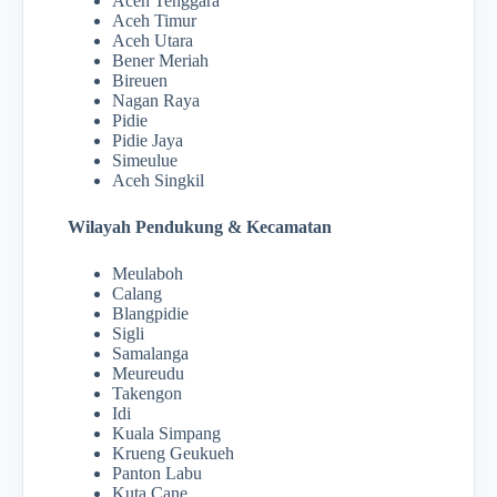
Aceh Tenggara
Aceh Timur
Aceh Utara
Bener Meriah
Bireuen
Nagan Raya
Pidie
Pidie Jaya
Simeulue
Aceh Singkil
Wilayah Pendukung & Kecamatan
Meulaboh
Calang
Blangpidie
Sigli
Samalanga
Meureudu
Takengon
Idi
Kuala Simpang
Krueng Geukueh
Panton Labu
Kuta Cane