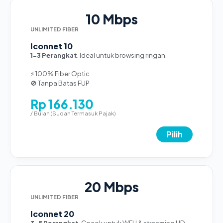
10 Mbps
UNLIMITED FIBER
Iconnet 10
1-3 Perangkat
. Ideal untuk browsing ringan.
⚡ 100% Fiber Optic
🚫 Tanpa Batas FUP
Rp 166.130
/ Bulan (Sudah Termasuk Pajak)
Pilih
20 Mbps
UNLIMITED FIBER
Iconnet 20
3-5 Perangkat
. Cocok untuk WFH & streaming HD.