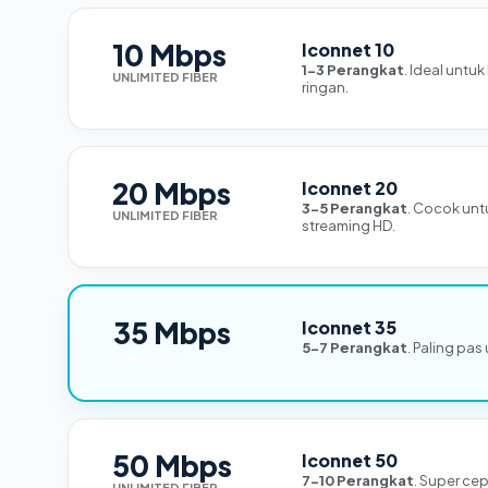
10 Mbps
Iconnet 10
1-3 Perangkat
. Ideal untu
UNLIMITED FIBER
ringan.
20 Mbps
Iconnet 20
3-5 Perangkat
. Cocok unt
UNLIMITED FIBER
streaming HD.
35 Mbps
Iconnet 35
5-7 Perangkat
. Paling pas
TERPOPULER
50 Mbps
Iconnet 50
7-10 Perangkat
. Super ce
UNLIMITED FIBER