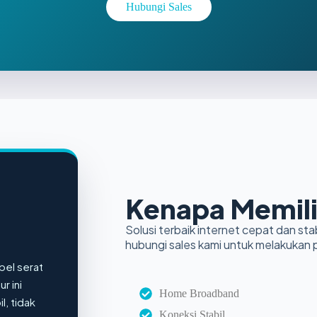
Hubungi Sales
Kenapa Memili
Solusi terbaik internet cepat dan stab
hubungi sales kami untuk melakukan
bel serat
r ini
Home Broadband
l, tidak
Koneksi Stabil