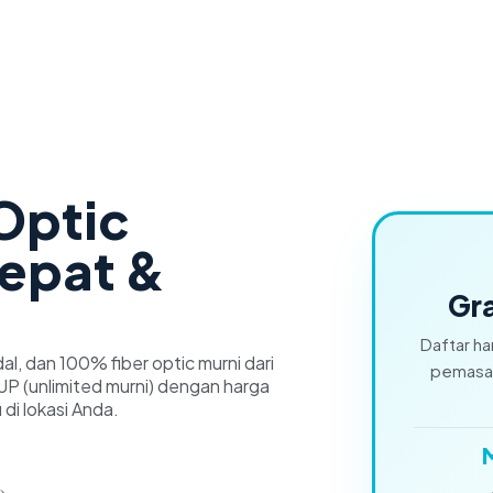
 Optic
cepat &
Gra
Daftar ha
dal, dan 100% fiber optic murni dari
pemasan
P (unlimited murni) dengan harga
 di lokasi Anda.