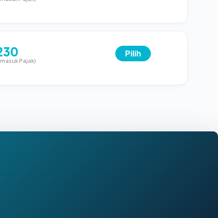
230
Pilih
rmasuk Pajak)