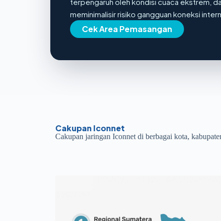
terpengaruh oleh kondisi cuaca ekstrem, d
meminimalisir risiko gangguan koneksi inter
Cek Area Pemasangan
Cakupan Iconnet
Cakupan jaringan Iconnet di berbagai kota, kabupate