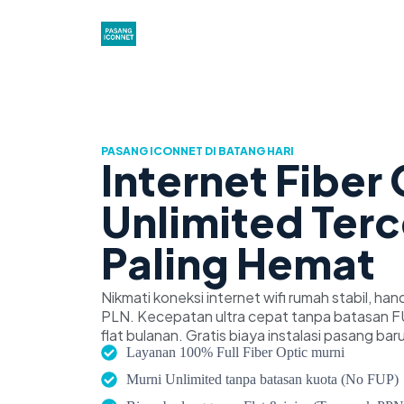
PASANG ICONNET DI BATANG HARI
Internet Fiber
Unlimited Ter
Paling Hemat
Nikmati koneksi internet wifi rumah stabil, han
PLN. Kecepatan ultra cepat tanpa batasan FU
flat bulanan. Gratis biaya instalasi pasang baru
Layanan 100% Full Fiber Optic murni
Murni Unlimited tanpa batasan kuota (No FUP)