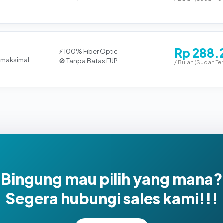
Rp 288.
⚡ 100% Fiber Optic
 maksimal
🚫 Tanpa Batas FUP
/ Bulan (Sudah Te
Bingung mau pilih yang mana?
Segera hubungi sales kami!!!