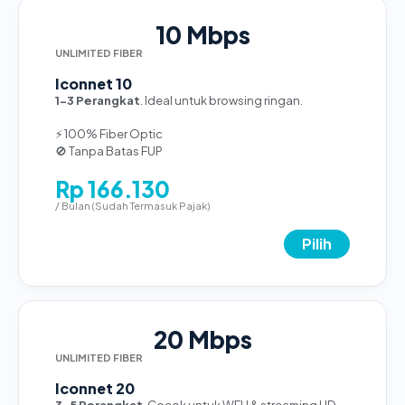
10 Mbps
UNLIMITED FIBER
Iconnet 10
1-3 Perangkat
. Ideal untuk browsing ringan.
⚡ 100% Fiber Optic
🚫 Tanpa Batas FUP
Rp 166.130
/ Bulan (Sudah Termasuk Pajak)
Pilih
20 Mbps
UNLIMITED FIBER
Iconnet 20
3-5 Perangkat
. Cocok untuk WFH & streaming HD.