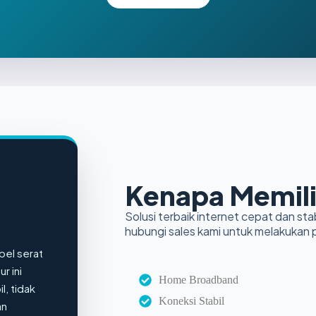
Kenapa Memili
Solusi terbaik internet cepat dan stab
hubungi sales kami untuk melakukan
bel serat
r ini
Home Broadband
l, tidak
Koneksi Stabil
an