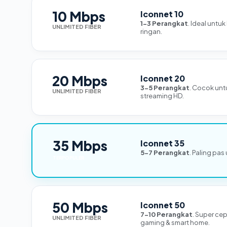
10 Mbps
Iconnet 10
1-3 Perangkat
. Ideal untu
UNLIMITED FIBER
ringan.
20 Mbps
Iconnet 20
3-5 Perangkat
. Cocok unt
UNLIMITED FIBER
streaming HD.
35 Mbps
Iconnet 35
5-7 Perangkat
. Paling pas
TERPOPULER
50 Mbps
Iconnet 50
7-10 Perangkat
. Super ce
UNLIMITED FIBER
gaming & smart home.