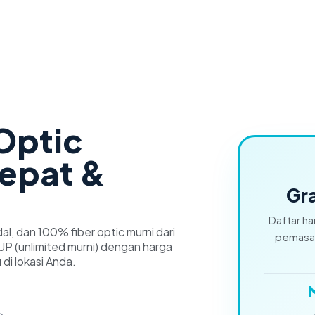
 Optic
cepat &
Gra
Daftar ha
dal, dan 100% fiber optic murni dari
pemasan
P (unlimited murni) dengan harga
 di lokasi Anda.