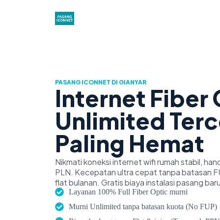
PASANG ICONNET DI GIANYAR
Internet Fiber
Unlimited Ter
Paling Hemat
Nikmati koneksi internet wifi rumah stabil, han
PLN. Kecepatan ultra cepat tanpa batasan FU
flat bulanan. Gratis biaya instalasi pasang baru
Layanan 100% Full Fiber Optic murni
Murni Unlimited tanpa batasan kuota (No FUP)