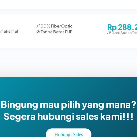
Rp 288.
⚡ 100% Fiber Optic
 maksimal
🚫 Tanpa Batas FUP
/ Bulan (Sudah Te
Bingung mau pilih yang mana?
Segera hubungi sales kami!!!
Hubungi Sales