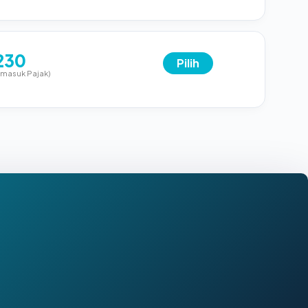
230
Pilih
rmasuk Pajak)