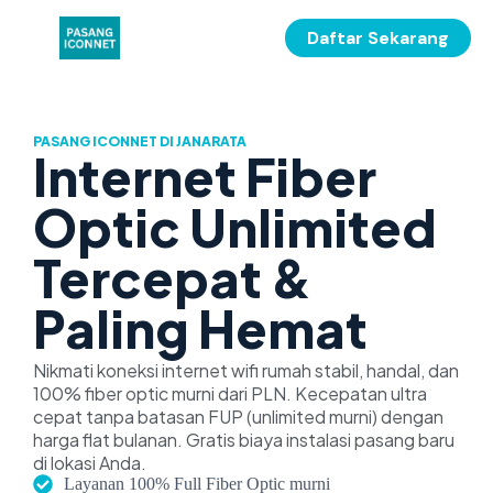
Daftar Sekarang
PASANG ICONNET DI JANARATA
Internet Fiber
Optic Unlimited
Tercepat &
Paling Hemat
Nikmati koneksi internet wifi rumah stabil, handal, dan
100% fiber optic murni dari PLN. Kecepatan ultra
cepat tanpa batasan FUP (unlimited murni) dengan
harga flat bulanan. Gratis biaya instalasi pasang baru
di lokasi Anda.
Layanan 100% Full Fiber Optic murni