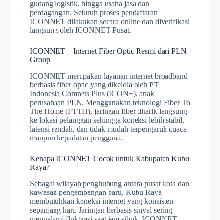
gudang logistik, hingga usaha jasa dan
perdagangan. Seluruh proses pendaftaran
ICONNET dilakukan secara online dan diverifikasi
langsung oleh ICONNET Pusat.
ICONNET – Internet Fiber Optic Resmi dari PLN
Group
ICONNET merupakan layanan internet broadband
berbasis fiber optic yang dikelola oleh PT
Indonesia Comnets Plus (ICON+), anak
perusahaan PLN. Menggunakan teknologi Fiber To
The Home (FTTH), jaringan fiber ditarik langsung
ke lokasi pelanggan sehingga koneksi lebih stabil,
latensi rendah, dan tidak mudah terpengaruh cuaca
maupun kepadatan pengguna.
Kenapa ICONNET Cocok untuk Kabupaten Kubu
Raya?
Sebagai wilayah penghubung antara pusat kota dan
kawasan pengembangan baru, Kubu Raya
membutuhkan koneksi internet yang konsisten
sepanjang hari. Jaringan berbasis sinyal sering
mengalami fluktuasi saat jam sibuk. ICONNET