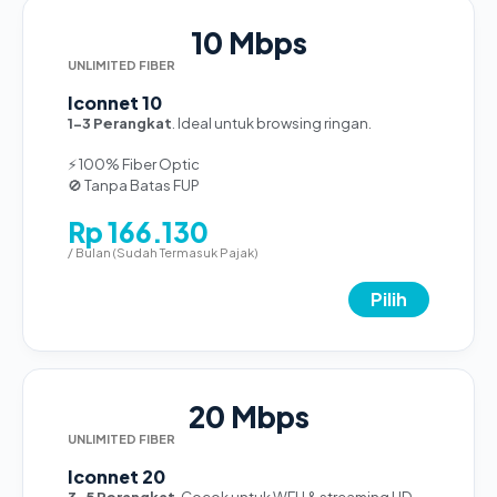
10 Mbps
UNLIMITED FIBER
Iconnet 10
1-3 Perangkat
. Ideal untuk browsing ringan.
⚡ 100% Fiber Optic
🚫 Tanpa Batas FUP
Rp 166.130
/ Bulan (Sudah Termasuk Pajak)
Pilih
20 Mbps
UNLIMITED FIBER
Iconnet 20
3-5 Perangkat
. Cocok untuk WFH & streaming HD.