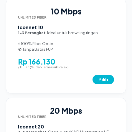
10 Mbps
UNLIMITED FIBER
Iconnet 10
1-3 Perangkat
. Ideal untuk browsing ringan.
⚡ 100% Fiber Optic
🚫 Tanpa Batas FUP
Rp 166.130
/ Bulan (Sudah Termasuk Pajak)
Pilih
20 Mbps
UNLIMITED FIBER
Iconnet 20
3-5 Perangkat
. Cocok untuk WFH & streaming HD.