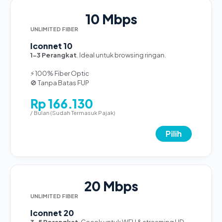
10 Mbps
UNLIMITED FIBER
Iconnet 10
1-3 Perangkat
. Ideal untuk browsing ringan.
⚡ 100% Fiber Optic
🚫 Tanpa Batas FUP
Rp 166.130
/ Bulan (Sudah Termasuk Pajak)
Pilih
20 Mbps
UNLIMITED FIBER
Iconnet 20
3-5 Perangkat
. Cocok untuk WFH & streaming HD.