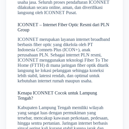
usaha jasa. Seluruh proses pendaftaran ICONNET
dilakukan secara online, aman, dan diverifikasi
langsung oleh ICONNET Pusat.
ICONNET – Internet Fiber Optic Resmi dari PLN
Group
ICONNET merupakan layanan internet broadband
berbasis fiber optic yang dikelola oleh PT
Indonesia Comnets Plus (ICON+), anak
perusahaan PLN. Sebagai internet PLN resmi,
ICONNET menggunakan teknologi Fiber To The
Home (FTTH) di mana jaringan fiber optik ditarik
langsung ke lokasi pelanggan sehingga koneksi
lebih stabil, latensi rendah, dan optimal untuk
kebutuhan internet rumah maupun usaha.
Kenapa ICONNET Cocok untuk Lampung
Tengah?
Kabupaten Lampung Tengah memiliki wilayah
yang sangat luas dengan permukiman yang
tersebar, mencakup kawasan perkotaan, pedesaan,
hingga sentra pertanian. Jaringan internet berbasis
sinyal sering kali kurang stabil karena jarak dan