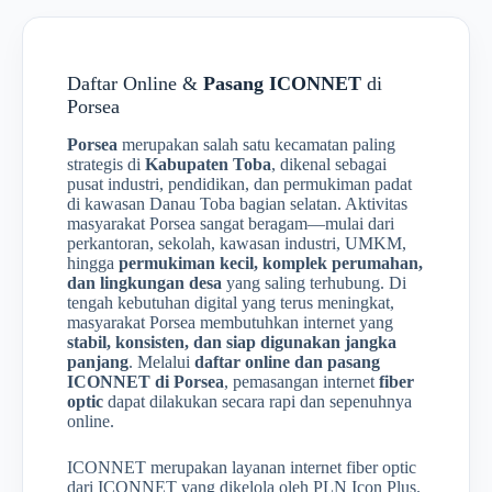
Daftar Online &
Pasang ICONNET
di
Porsea
Porsea
merupakan salah satu kecamatan paling
strategis di
Kabupaten Toba
, dikenal sebagai
pusat industri, pendidikan, dan permukiman padat
di kawasan Danau Toba bagian selatan. Aktivitas
masyarakat Porsea sangat beragam—mulai dari
perkantoran, sekolah, kawasan industri, UMKM,
hingga
permukiman kecil, komplek perumahan,
dan lingkungan desa
yang saling terhubung. Di
tengah kebutuhan digital yang terus meningkat,
masyarakat Porsea membutuhkan internet yang
stabil, konsisten, dan siap digunakan jangka
panjang
. Melalui
daftar online dan pasang
ICONNET di Porsea
, pemasangan internet
fiber
optic
dapat dilakukan secara rapi dan sepenuhnya
online.
ICONNET merupakan layanan internet fiber optic
dari ICONNET yang dikelola oleh PLN Icon Plus.