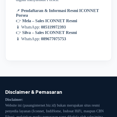
📌
Pendaftaran & Informasi Resmi ICONNET
Porsea
👉
Mela – Sales ICONNET Resmi
📱 WhatsApp:
085119972393
👉
Silva – Sales ICONNET Resmi
📱 WhatsApp:
089677075753
Disclaimer & Pemasaran
Disclaimer:
Website ini (pasanginternet.biz.id) bukan merupakan situs resmi
penyedia layanan (Iconnet, IndiHome, Indosat HiFi, maupun CBN
Fiber), melainkan media pemasaran yang dikelola oleh sales/mitra