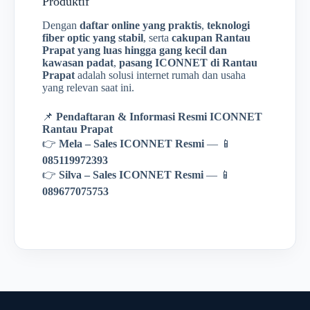
Produktif
Dengan
daftar online yang praktis
,
teknologi
fiber optic yang stabil
, serta
cakupan Rantau
Prapat yang luas hingga gang kecil dan
kawasan padat
,
pasang ICONNET di Rantau
Prapat
adalah solusi internet rumah dan usaha
yang relevan saat ini.
📌
Pendaftaran & Informasi Resmi ICONNET
Rantau Prapat
👉
Mela – Sales ICONNET Resmi
— 📱
085119972393
👉
Silva – Sales ICONNET Resmi
— 📱
089677075753