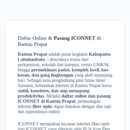
Daftar Online &
Pasang ICONNET
di
Rantau Prapat
Rantau Prapat
adalah pusat kegiatan
Kabupaten
Labuhanbatu
—denyutnya terasa dari
perkantoran, sekolah dan kampus, sentra UMKM,
hingga
permukiman padat, komplek kecil, kos-
kosan, dan gang lingkungan
yang aktif sepanjang
hari. Sebagai kota penghubung jalur lintas timur
Sumatra, kebutuhan internet di Rantau Prapat harus
stabil, konsisten, dan siap menopang
produktivitas
. Melalui
daftar online dan pasang
ICONNET di Rantau Prapat
, pemasangan
internet
fiber optic
dapat diajukan dengan alur rapi
dan sepenuhnya online.
ICONNET merupakan layanan internet fiber optic
dari ICONNET yang dikelola oleh PLN Icon Plus.