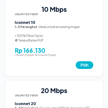
10 Mbps
UNLIMITED FIBER
Iconnet 10
1-3 Perangkat
. Ideal untuk browsing ringan.
⚡ 100% Fiber Optic
🚫 Tanpa Batas FUP
Rp 166.130
/ Bulan (Sudah Termasuk Pajak)
Pilih
20 Mbps
UNLIMITED FIBER
Iconnet 20
3-5 Perangkat
. Cocok untuk WFH & streaming HD.