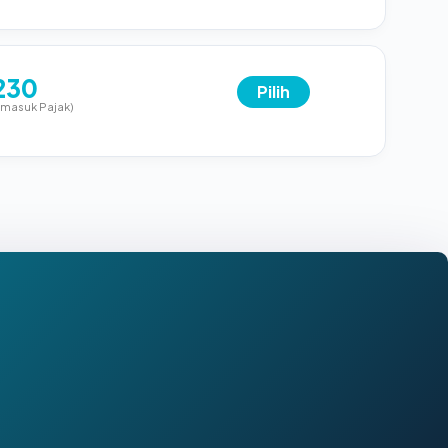
230
Pilih
rmasuk Pajak)