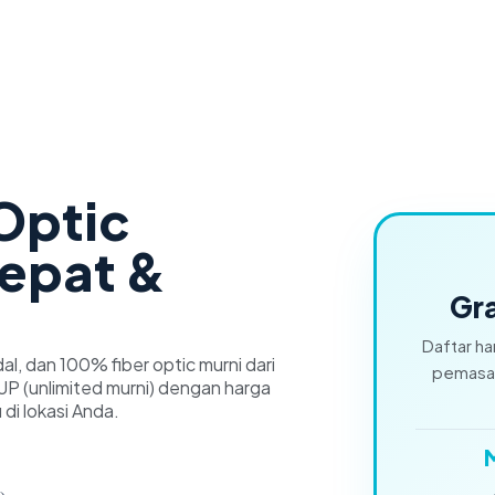
 Optic
cepat &
Gra
Daftar ha
dal, dan 100% fiber optic murni dari
pemasan
P (unlimited murni) dengan harga
 di lokasi Anda.