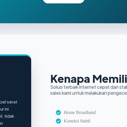
Kenapa Memili
Solusi terbaik internet cepat dan stab
sales kami untuk melakukan pengece
bel serat
r ini
Home Broadband
l, tidak
Koneksi Stabil
an