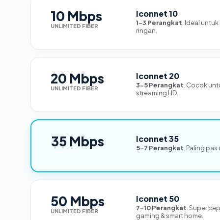
10 Mbps
Iconnet 10
1-3 Perangkat
. Ideal untu
UNLIMITED FIBER
ringan.
20 Mbps
Iconnet 20
3-5 Perangkat
. Cocok unt
UNLIMITED FIBER
streaming HD.
35 Mbps
Iconnet 35
5-7 Perangkat
. Paling pas
TERPOPULER
50 Mbps
Iconnet 50
7-10 Perangkat
. Super ce
UNLIMITED FIBER
gaming & smart home.