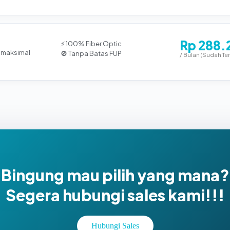
Rp 288.
⚡ 100% Fiber Optic
 maksimal
🚫 Tanpa Batas FUP
/ Bulan (Sudah Te
Bingung mau pilih yang mana?
Segera hubungi sales kami!!!
Hubungi Sales