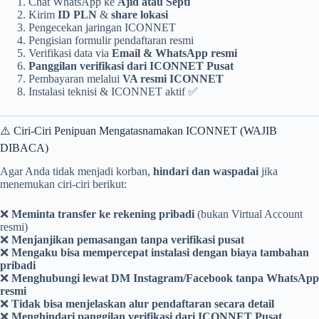
Chat WhatsApp ke
Ajid atau Septi
Kirim
ID PLN
&
share lokasi
Pengecekan jaringan ICONNET
Pengisian formulir pendaftaran resmi
Verifikasi data via
Email & WhatsApp resmi
Panggilan verifikasi dari ICONNET Pusat
Pembayaran melalui
VA resmi ICONNET
Instalasi teknisi & ICONNET aktif ✅
⚠️ Ciri-Ciri Penipuan Mengatasnamakan ICONNET (WAJIB
DIBACA)
Agar Anda tidak menjadi korban,
hindari dan waspadai
jika
menemukan ciri-ciri berikut:
❌
Meminta transfer ke rekening pribadi
(bukan Virtual Account
resmi)
❌
Menjanjikan pemasangan tanpa verifikasi pusat
❌
Mengaku bisa mempercepat instalasi dengan biaya tambahan
pribadi
❌
Menghubungi lewat DM Instagram/Facebook tanpa WhatsApp
resmi
❌
Tidak bisa menjelaskan alur pendaftaran secara detail
❌
Menghindari panggilan verifikasi dari ICONNET Pusat