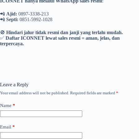
ICONNET hanya melalui WhatsApp sales resmi
:
📲
Ajid:
0897-3338-213
📲
Septi:
0851-5992-1028
🚫
Hindari jalur tidak resmi dan janji yang terlalu mudah.
✅
Daftar ICONNET lewat sales resmi = aman, jelas, dan
terpercaya.
Leave a Reply
Your email address will not be published.
Required fields are marked
*
Name
*
Email
*